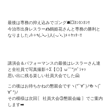
最後は専務の抑え込みでゴング
💥ｶﾝｶﾝｶﾝ‼
🛎️
今治市出身レスラー🤼鶴姫花さんと専務の勝利と
なりました🎶✧٩(｡•̀ᴗ-)人(-ᴗ´•｡)۶✧ﾔｯﾀｰ‼
講演会＆パフォーマンスの最後はレスラーさん達
と全社員で写真撮影✧Σ【◎】ω￣*)ﾊﾟｼｬｯ
思い出に残る楽しい社員大会でした🤗
この後はお待ちかねの懇親会ですヽ(*ﾟ∀ﾟ)ﾉ🍻ヽ(ﾟ
∀ﾟ*)ﾉ
その模様は次回〖 社員大会③懇親会編 〗でご案内
します➡️