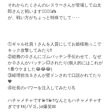
それからたくさんのレスラーさんが登場して山太
郎さんと戦います🤼‍♂️🤼‍♀️🤼
が、戦い方がちょっと特殊でして‥‥
①ギャル社員Ｉさんを人質にしてお姫様抱っこで
キック攻撃してみたり❗
②総務のＯさんにゴムパッチン手伝わせて、なぜ
かＯさんがパッチン💥されたり(個人的にはこれが
1番ウケました😂😂😂)
③経理担当Ｓさんが壁ドンされて口説かれてたり
💖
④社長のパワーを注入してみたり💪
ハチャメチャです💫‼️💫‼️なんともハチャメチャす
ぎですꉂꉂ(ﾉ∀≦｡)σ爆笑ʬʬ