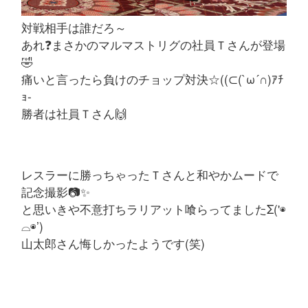
対戦相手は誰だろ～
あれ❓まさかのマルマストリグの社員Ｔさんが登場
🤣
痛いと言ったら負けのチョップ対決☆((⊂(`ω´∩)ｱﾁ
ｮ-
勝者は社員Ｔさん🙌
レスラーに勝っちゃったＴさんと和やかムードで
記念撮影📷✨
と思いきや不意打ちラリアット喰らってましたΣ('◉
⌓◉’)
山太郎さん悔しかったようです(笑)