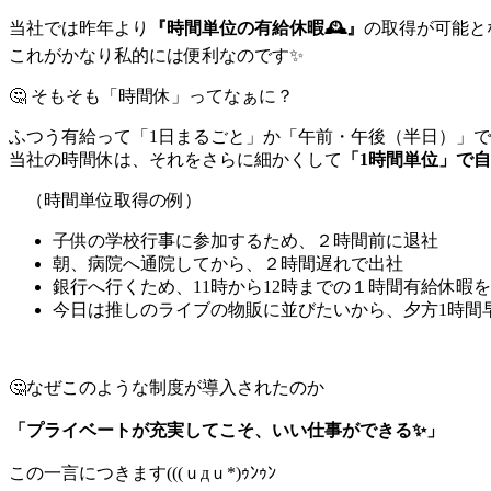
当社では昨年より
『時間単位の有給休暇🕰️』
の取得が可能と
これがかなり私的には便利なのです✨
🤔 そもそも「時間休」ってなぁに？
ふつう有給って「1日まるごと」か「午前・午後（半日）」
当社の時間休は、それをさらに細かくして
「1時間単位」で
（時間単位取得の例）
子供の学校行事に参加するため、２時間前に退社
朝、病院へ通院してから、２時間遅れで出社
銀行へ行くため、11時から12時までの１時間有給休暇
今日は推しのライブの物販に並びたいから、夕方1時間
🤔なぜこのような制度が導入されたのか
「プライベートが充実してこそ、いい仕事ができる✨」
この一言につきます(((ｕдｕ*)ｩﾝｩﾝ